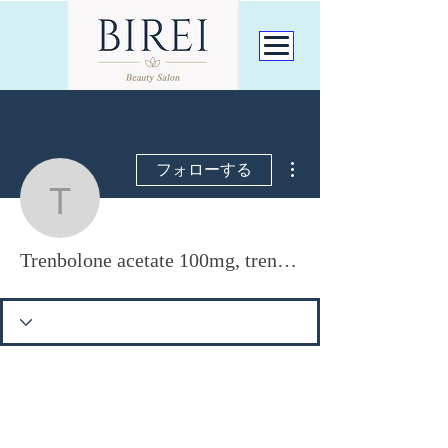
BIREI Beauty Salon
脱毛サロン上越市 五智
店
070−8508−0428
その他
フォローする
Trenbolone acetate 100
Trenbolone acetate 100mg, trenbolone enanthate 100mg per week